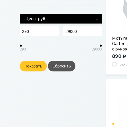
Цена, руб.
Мотыга
Garten 
с рукоя
290
29000
890 ₽
Уто