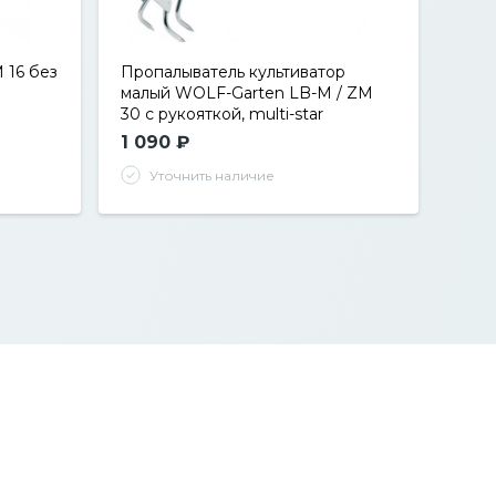
 16 без
Пропалыватель культиватор
малый WOLF-Garten LB-M / ZM
30 с рукояткой, multi-star
1 090 ₽
Уточнить наличие