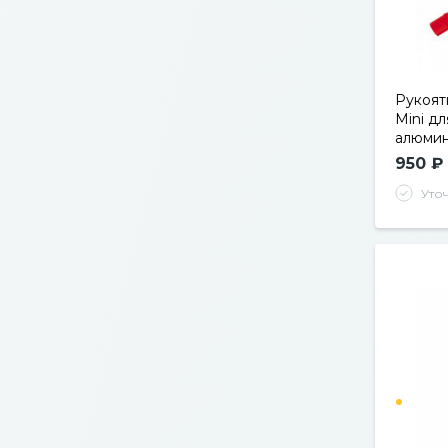
Рукоят
Mini дл
алюмини
950 ₽
Уто