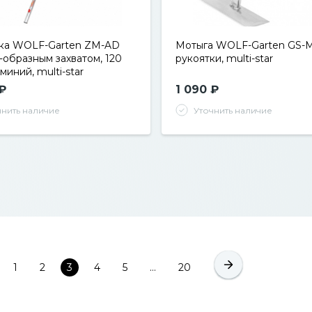
ка WOLF-Garten ZM-AD
Мотыга WOLF-Garten GS-M
D-образным захватом, 120
рукоятки, multi-star
миний, multi-star
 ₽
1 090 ₽
чнить наличие
Уточнить наличие
1
2
4
5
20
3