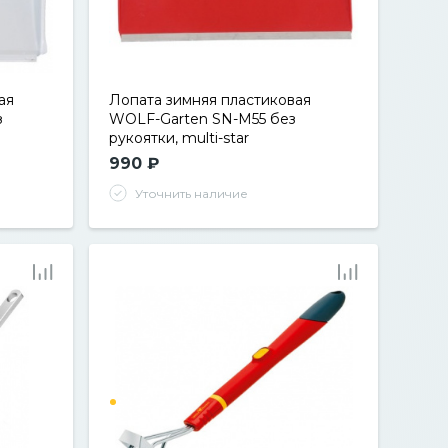
ая
Лопата зимняя пластиковая
з
WOLF-Garten SN-M55 без
рукоятки, multi-star
990 ₽
Уточнить наличие