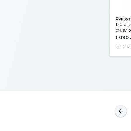
Рукоят
120 с 
см, алю
1 090
Уто